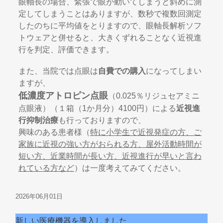
眼軸長の場合、緊張で眼が動いてしまうと斜めに測
定してしまうことはありますが、数秒で複数回測定
したのちに平均値をとりますので、眼軸長解析ソフ
トウェアと併せると、大きくずれることなく近視進
行を判定、評価できます。
また、当院では点眼は
自費での購入
になってしまい
ますが、
低濃度アトロピン点眼
（0.025％リジュセアミニ
点眼液）（１箱（1か月分）4100円）による
近視進
行抑制治療
も行っておりますので、
興味のある患者様（
特に小学生で近視発症の方、ご
家族に近視の強い方がおられる方、屋外活動時間が
短い方、
近業時間が長い方、近視進行が早いと言わ
れている方など
）は一度考えてみてください。
2026年06月01日
新しい医療機器を導入しました