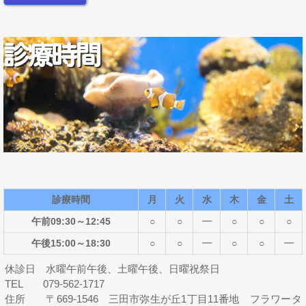
診療時間
月
火
水
木
金
土
午前09:30～12:45
○
○
━
○
○
○
午後15:00～18:30
○
○
━
○
○
━
休診日 水曜午前午後、土曜午後、日曜祝祭日
TEL 079-562-1717
住所 〒669-1546 三田市弥生が丘1丁目11番地 フラワータ