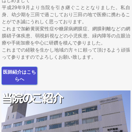
はじめまして
平成29年9月より当院を引き継ぐこととなりました。私自
身、幼少期を三田で過ごしており三田の地で医療に携わるこ
とができ誠にうれしく思っております。
これまで加齢黄斑変性症や糖尿病網膜症、網膜剥離などの網
膜硝子体疾患、弱視斜視などの小児疾患、緑内障等の点眼治
療や手術加療を中心に研鑽を積んで参りました。
これまでの経験を生かし地域の方々に頼って頂けるよう頑張
って参りますのでよろしくお願い致します。
医師紹介はこち
らへ